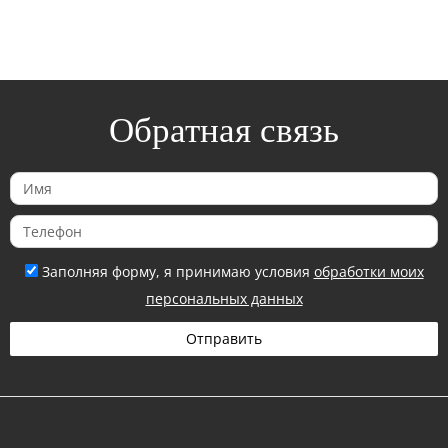
Обратная связь
И
м
Т
я
е
Заполняя форму, я принимаю условия
обработки моих
л
персональных данных
е
ф
Отправить
о
н