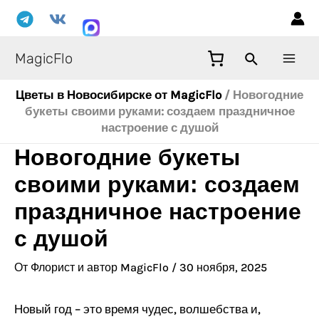
Перейти
Навигация
Mai
к
по
Men
содержимому
записям
MagicFlo
Цветы в Новосибирске от MagicFlo
/
Новогодние
букеты своими руками: создаем праздничное
настроение с душой
Новогодние букеты
своими руками: создаем
праздничное настроение
с душой
От
Флорист и автор MagicFlo
/
30 ноября, 2025
Новый год – это время чудес, волшебства и,