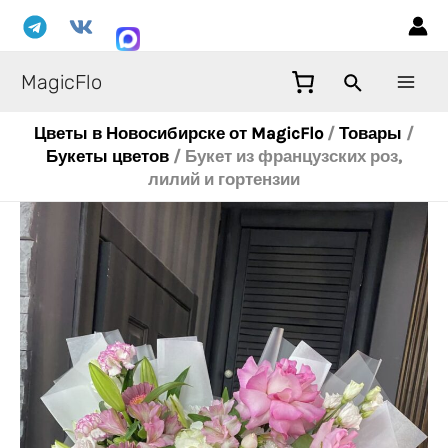
Перейти
Mai
к
Men
содержимому
MagicFlo
Цветы в Новосибирске от MagicFlo
/
Товары
/
Букеты цветов
/
Букет из французских роз,
лилий и гортензии