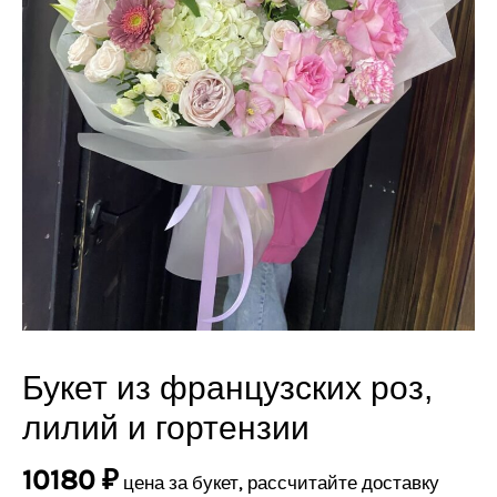
Букет из французских роз,
Количество
товара
лилий и гортензии
Букет
из
10180
₽
цена за букет, рассчитайте доставку