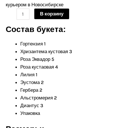
французских
курьером в Новосибирске
роз,
В корзину
лилий
и
Состав букета:
гортензии
Гортензия 1
Хризантема кустовая 3
Роза Эквадор 5
Роза кустаовая 4
Лилия 1
Эустома 2
Гербера 2
Альстромерия 2
Диантус 3
Упаковка