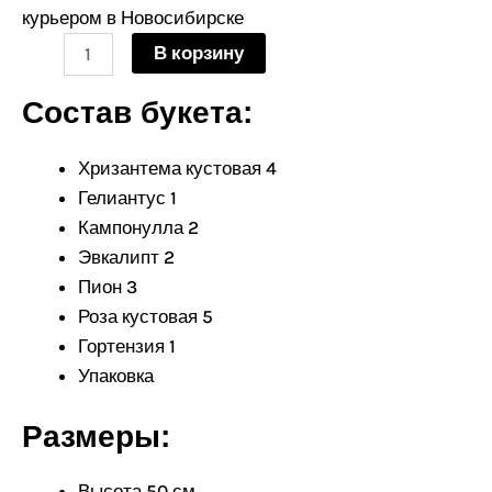
гортензии,
курьером в Новосибирске
подсолнуха
В корзину
и
пионов
Состав букета:
Хризантема кустовая 4
Гелиантус 1
Кампонулла 2
Эвкалипт 2
Пион 3
Роза кустовая 5
Гортензия 1
Упаковка
Размеры:
Высота 50 см