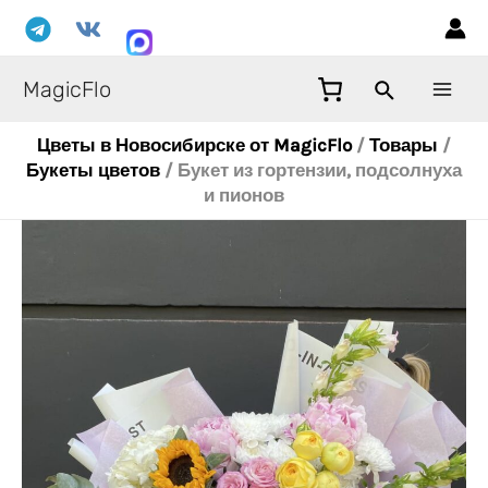
Перейти
Mai
к
Men
содержимому
MagicFlo
Цветы в Новосибирске от MagicFlo
/
Товары
/
Букеты цветов
/
Букет из гортензии, подсолнуха
и пионов