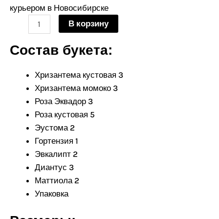
кустовых
курьером в Новосибирске
хризантем,
В корзину
роз
и
Состав букета:
гортензии
Хризантема кустовая 3
Хризантема момоко 3
Роза Эквадор 3
Роза кустовая 5
Эустома 2
Гортензия 1
Эвкалипт 2
Диантус 3
Маттиола 2
Упаковка