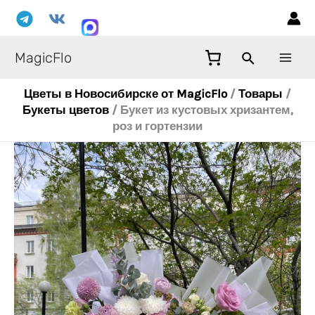
Перейти
Mai
к
Men
содержимому
MagicFlo
Цветы в Новосибирске от MagicFlo
/
Товары
/
Букеты цветов
/
Букет из кустовых хризантем,
роз и гортензии