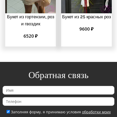
Букет из гортензии, роз
Букет из 25 красных роз
и гвоздик
9600
₽
6520
₽
Обратная связь
И
м
Т
я
е
Заполняя форму, я принимаю условия
обработки моих
л