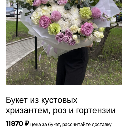
Букет из кустовых
Количество
товара
хризантем, роз и гортензии
Букет
из
11970
₽
цена за букет, рассчитайте доставку